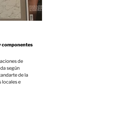
s y componentes
caciones de
ada según
andarte de la
 locales e