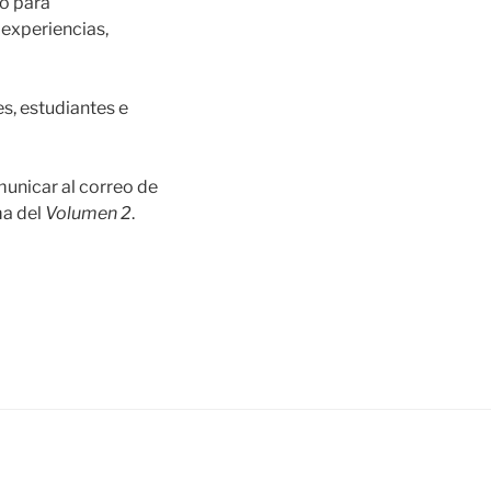
io para
 experiencias,
s, estudiantes e
unicar al correo de
ma del
Volumen 2
.